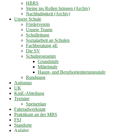
HBRS
Steine ins Rollen bringen (Archiv)
Nachhaltigkeit (Archiv)
Unsere Schule
Förderverein
Unsere Teams
Schulleitung
Sozialarbeit an Schulen
Fachberatung gE
Die SV
Schulprogramm
Grundstufe
Mittelstufe
Haupt- und Berufsorientierungsstufe
Rundgang
Autismus
UK
KmE-Abteilung
Termine
Speiseplan
Fahrradwerkstatt
Praktikum an der MBS
FSJ
Standorte
Anfahrt