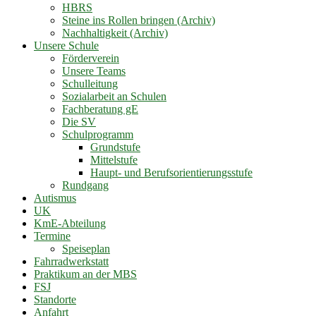
HBRS
Steine ins Rollen bringen (Archiv)
Nachhaltigkeit (Archiv)
Unsere Schule
Förderverein
Unsere Teams
Schulleitung
Sozialarbeit an Schulen
Fachberatung gE
Die SV
Schulprogramm
Grundstufe
Mittelstufe
Haupt- und Berufsorientierungsstufe
Rundgang
Autismus
UK
KmE-Abteilung
Termine
Speiseplan
Fahrradwerkstatt
Praktikum an der MBS
FSJ
Standorte
Anfahrt