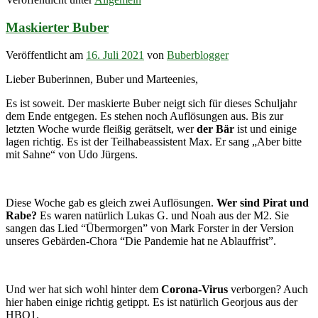
Maskierter Buber
Veröffentlicht am
16. Juli 2021
von
Buberblogger
Lieber Buberinnen, Buber und Marteenies,
Es ist soweit. Der maskierte Buber neigt sich für dieses Schuljahr
dem Ende entgegen. Es stehen noch Auflösungen aus. Bis zur
letzten Woche wurde fleißig gerätselt, wer
der Bär
ist und einige
lagen richtig. Es ist der Teilhabeassistent Max. Er sang „Aber bitte
mit Sahne“ von Udo Jürgens.
Diese Woche gab es gleich zwei Auflösungen.
Wer sind Pirat und
Rabe?
Es waren natürlich Lukas G. und Noah aus der M2. Sie
sangen das Lied “Übermorgen” von Mark Forster in der Version
unseres Gebärden-Chora “Die Pandemie hat ne Ablauffrist”.
Und wer hat sich wohl hinter dem
Corona-Virus
verborgen? Auch
hier haben einige richtig getippt. Es ist natürlich Georjous aus der
HBO1.