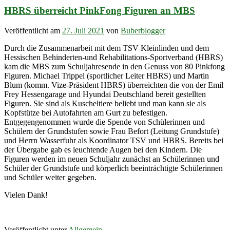
HBRS überreicht PinkFong Figuren an MBS
Veröffentlicht am
27. Juli 2021
von
Buberblogger
Durch die Zusammenarbeit mit dem TSV Kleinlinden und dem
Hessischen Behinderten-und Rehabilitations-Sportverband (HBRS)
kam die MBS zum Schuljahresende in den Genuss von 80 Pinkfong
Figuren. Michael Trippel (sportlicher Leiter HBRS) und Martin
Blum (komm. Vize-Präsident HBRS) überreichten die von der Emil
Frey Hessengarage und Hyundai Deutschland bereit gestellten
Figuren. Sie sind als Kuscheltiere beliebt und man kann sie als
Kopfstütze bei Autofahrten am Gurt zu befestigen.
Entgegengenommen wurde die Spende von Schülerinnen und
Schülern der Grundstufen sowie Frau Befort (Leitung Grundstufe)
und Herrn Wasserfuhr als Koordinator TSV und HBRS. Bereits bei
der Übergabe gab es leuchtende Augen bei den Kindern. Die
Figuren werden im neuen Schuljahr zunächst an Schülerinnen und
Schüler der Grundstufe und körperlich beeinträchtigte Schülerinnen
und Schüler weiter gegeben.
Vielen Dank!
Veröffentlicht unter
Allgemein