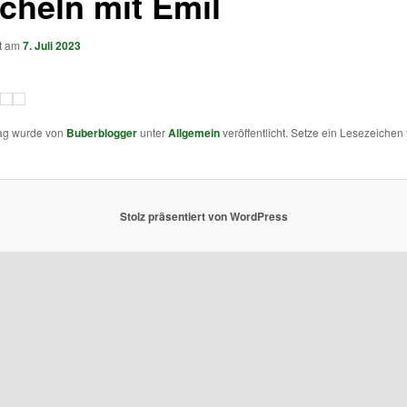
cheln mit Emil
ht am
7. Juli 2023
rag wurde von
Buberblogger
unter
Allgemein
veröffentlicht. Setze ein Lesezeichen 
Stolz präsentiert von WordPress