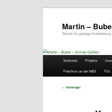
Zum
primären
Inhalt
Martin – Bube
springen
Schule für geistige Entwicklung
Hauptmenü
Startseite
Projekte
Unse
Praktikum an der MBS
FSJ
Beitragsnavigation
←
Vorheriger