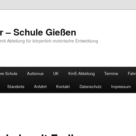
r – Schule Gießen
 mit Abteilung für körperlich-motorische Entwicklung
re Schule
Autismus
UK
KmE-Abteilung
Termine
Fahr
Standorte
Anfahrt
Kontakt
Datenschutz
Impressum