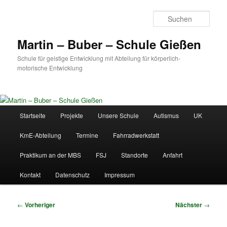
Zum
primären
Such
Inhalt
springen
Martin – Buber – Schule Gießen
Schule für geistige Entwicklung mit Abteilung für körperlich-
motorische Entwicklung
Hauptmenü
Startseite
Projekte
Unsere Schule
Autismus
UK
KmE-Abteilung
Termine
Fahrradwerkstatt
Praktikum an der MBS
FSJ
Standorte
Anfahrt
Kontakt
Datenschutz
Impressum
Beitragsnavigation
←
Vorheriger
Nächster
→