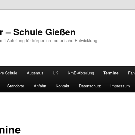
r – Schule Gießen
 mit Abteilung für körperlich-motorische Entwicklung
re Schule
Autismus
UK
KmE-Abteilung
Termine
Fah
Standorte
Anfahrt
Kontakt
Datenschutz
Impressum
mine