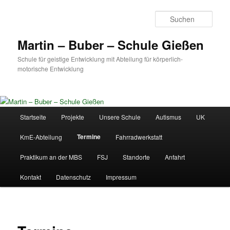
Zum
primären
Such
Inhalt
springen
Martin – Buber – Schule Gießen
Schule für geistige Entwicklung mit Abteilung für körperlich-
motorische Entwicklung
Hauptmenü
Startseite
Projekte
Unsere Schule
Autismus
UK
Termine
KmE-Abteilung
Fahrradwerkstatt
Praktikum an der MBS
FSJ
Standorte
Anfahrt
Kontakt
Datenschutz
Impressum