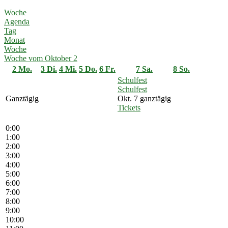
Woche
Agenda
Tag
Monat
Woche
Woche vom Oktober 2
2
Mo.
3
Di.
4
Mi.
5
Do.
6
Fr.
7
Sa.
8
So.
Schulfest
Schulfest
Ganztägig
Okt. 7
ganztägig
Tickets
0:00
1:00
2:00
3:00
4:00
5:00
6:00
7:00
8:00
9:00
10:00