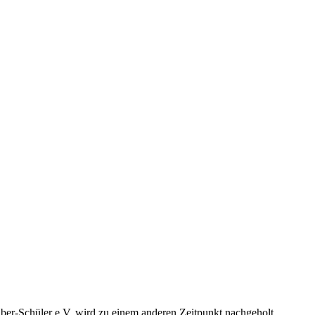
er-Schüler e.V. wird zu einem anderen Zeitpunkt nachgeholt.